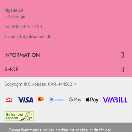
Algade 29
5750 Ringe
Tel: +45 24 79 14 94
Email: info@slikoasen.dk

INFORMATION

SHOP
Copyright © Slikoasen. CVR. 44456214
Denne hjemmeside bruger cookies for at sikre, at du får den