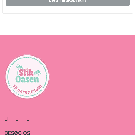
Læg i indkøbskurv
BESØG OS