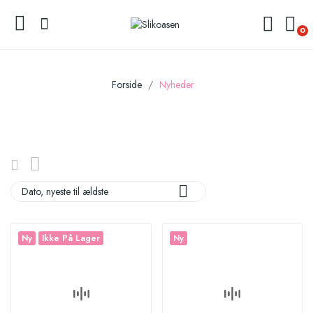
0
Forside
Nyheder

Dato, nyeste til ældste
Ny
Ikke På Lager
Ny