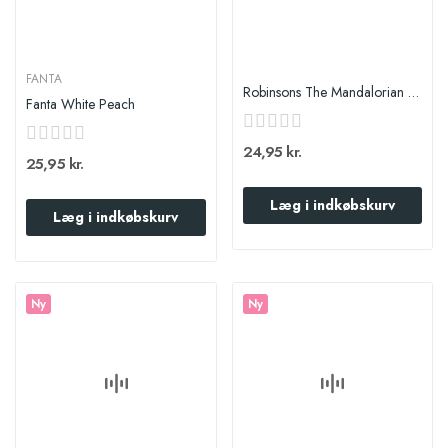
FANTA
Robinsons The Mandalorian & Grogu Mango Lorian...
Fanta White Peach
24,95 kr.
25,95 kr.
Læg i indkøbskurv
Læg i indkøbskurv
Ny
Ny