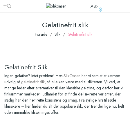
0
Gelatinefrit slik
Forside
Slik
Gelatinefrit slik
Gelatinefrit Slik
Ingen gelatine? Intet problem! Hos
SlikOasen
har vi samlet et kæmpe
udvalg af
gelatinefrit slik
, så alle kan være med til slikfesten. Vi ved, at
mange leder efter alternativer til den klassiske gelatine, og derfor har vi
finkæmmet markedet i udlandet for at finde de lækreste varianter, der
stadig har den helt rette konsistens og smag. Fra syrlige hits til søde
klassikere – her finder du alt det populære slik, der trender lige nu, helt
uden animalske tilsætningsstoffer.