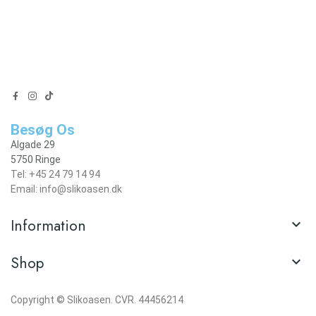
Besøg Os
Algade 29
5750 Ringe
Tel: +45 24 79 14 94
Email: info@slikoasen.dk
Information

Shop

Copyright © Slikoasen. CVR. 44456214