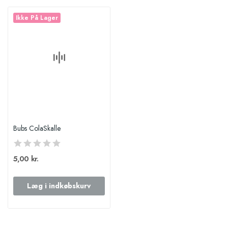
Ikke På Lager
Bubs ColaSkalle
5,00 kr.
Læg i indkøbskurv