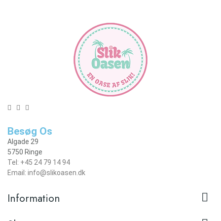
Besøg Os
Algade 29
5750 Ringe
Tel: +45 24 79 14 94
Email: info@slikoasen.dk

Information