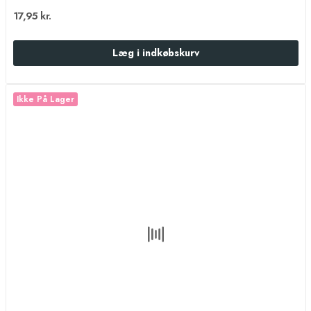
17,95 kr.
Læg i indkøbskurv
Ikke På Lager