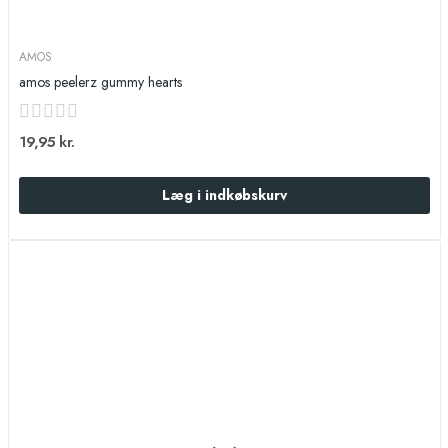
AMOS
amos peelerz gummy hearts
19,95 kr.
Læg i indkøbskurv