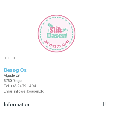
Besøg Os
Algade 29
5750 Ringe
Tel: +45 24 79 14 94
Email: info@slikoasen.dk

Information