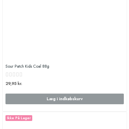
Sour Patch Kids Coal 88g
29,95 kr.
Læg i indkøbskurv
Ikke På Lager