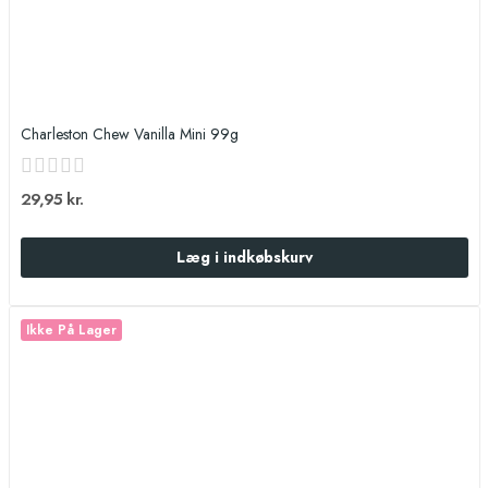
Charleston Chew Vanilla Mini 99g
29,95 kr.
Læg i indkøbskurv
Ikke På Lager