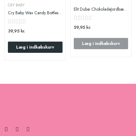
CRY BABY
Elit Dubai ChokoladeJordbær 90g TUR
Cry Baby Wax Candy Bottles Sour 79g
59,95 kr.
39,95 kr.
Læg i indkøbskurv
Læg i indkøbskurv