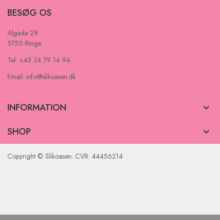
BESØG OS
Algade 29
5750 Ringe
Tel: +45 24 79 14 94
Email: info@slikoasen.dk
INFORMATION

SHOP

Copyright © Slikoasen. CVR. 44456214