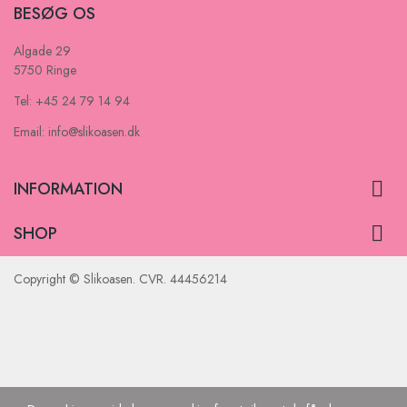
BESØG OS
Algade 29
5750 Ringe
Tel: +45 24 79 14 94
Email: info@slikoasen.dk

INFORMATION

SHOP
Copyright © Slikoasen. CVR. 44456214