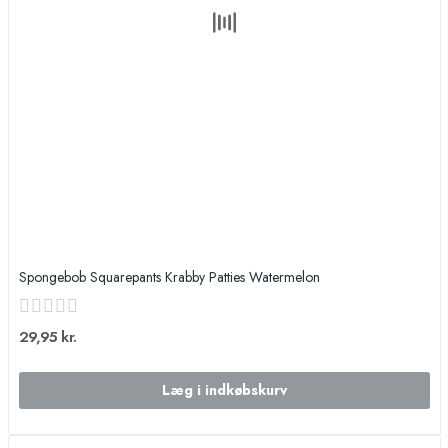
Spongebob Squarepants Krabby Patties Watermelon
29,95 kr.
Læg i indkøbskurv