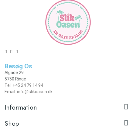
Besøg Os
Algade 29
5750 Ringe
Tel: +45 24 79 14 94
Email: info@slikoasen.dk

Information

Shop