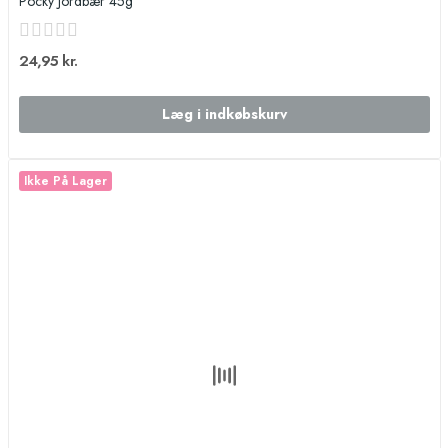
Pocky Jordbær 45g
24,95 kr.
Læg i indkøbskurv
Ikke På Lager