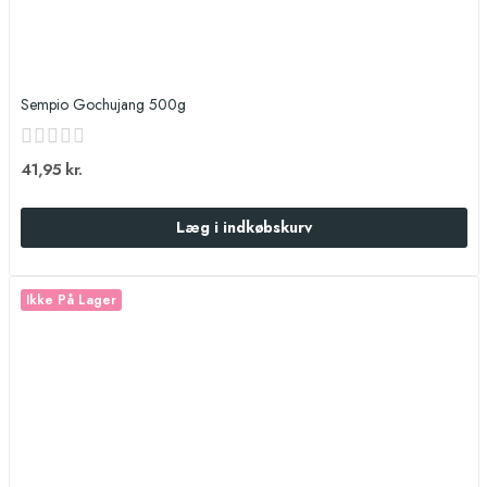
Sempio Gochujang 500g
41,95 kr.
Læg i indkøbskurv
Ikke På Lager