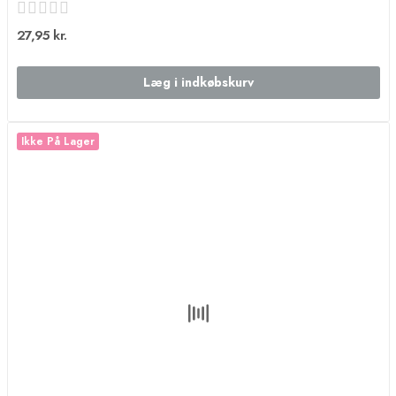
27,95 kr.
Læg i indkøbskurv
Ikke På Lager