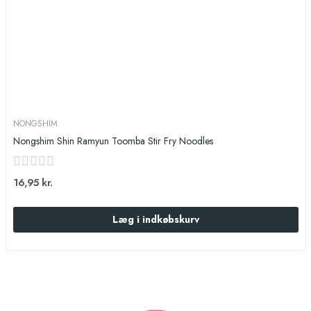
NONGSHIM
Nongshim Shin Ramyun Toomba Stir Fry Noodles
16,95 kr.
Læg i indkøbskurv