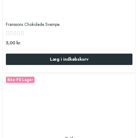
Franssons Chokolade Svampe
5,00 kr.
Læg i indkøbskurv
Ikke På Lager