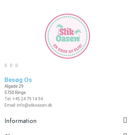
Besøg Os
Algade 29
5750 Ringe
Tel: +45 24 79 14 94
Email: info@slikoasen.dk

Information