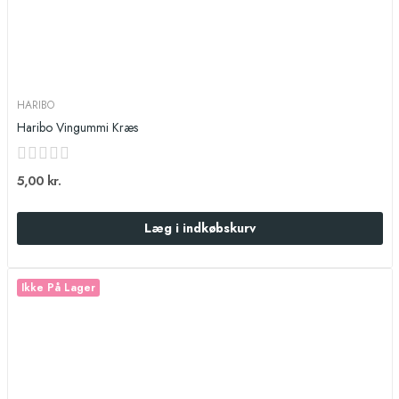
HARIBO
Haribo Vingummi Kræs
5,00 kr.
Læg i indkøbskurv
Ikke På Lager