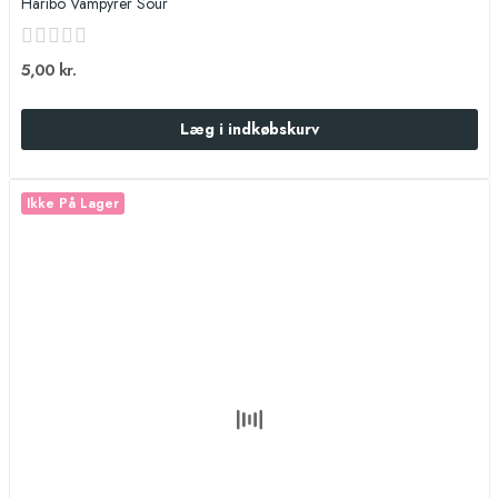
Haribo Vampyrer Sour
5,00 kr.
Læg i indkøbskurv
Ikke På Lager