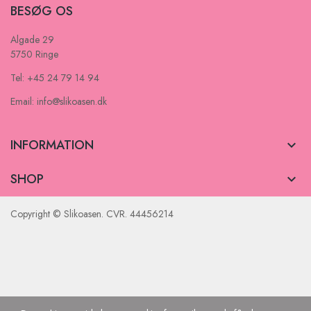
BESØG OS
Algade 29
5750 Ringe
Tel: +45 24 79 14 94
Email: info@slikoasen.dk
INFORMATION

SHOP

Copyright © Slikoasen. CVR. 44456214