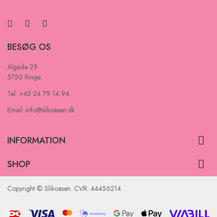
BESØG OS
Algade 29
5750 Ringe
Tel: +45 24 79 14 94
Email: info@slikoasen.dk

INFORMATION

SHOP
Copyright © Slikoasen. CVR. 44456214