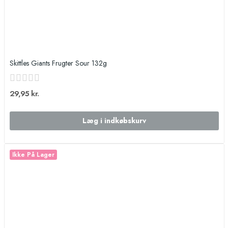
Skittles Giants Frugter Sour 132g
29,95 kr.
Læg i indkøbskurv
Ikke På Lager