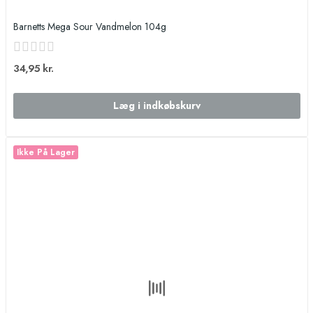
Barnetts Mega Sour Vandmelon 104g
34,95 kr.
Læg i indkøbskurv
Ikke På Lager