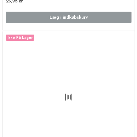
29,95 kr.
Læg i indkøbskurv
Ikke På Lager