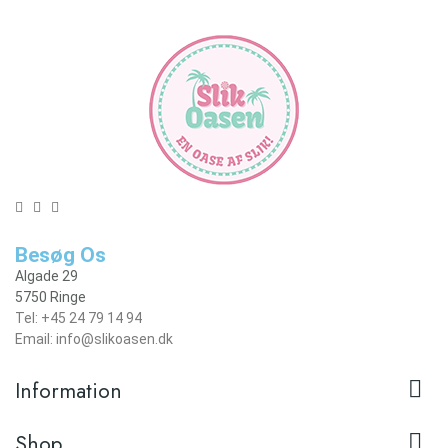
Besøg Os
Algade 29
5750 Ringe
Tel: +45 24 79 14 94
Email: info@slikoasen.dk

Information

Shop