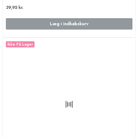
39,95 kr.
Læg i indkøbskurv
Ikke På Lager