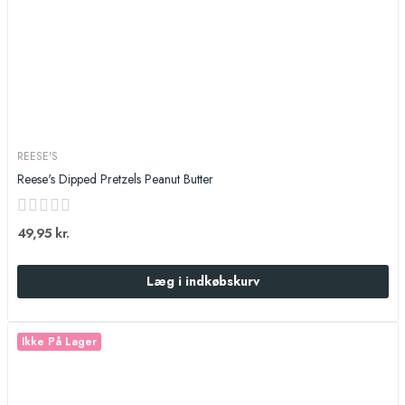
REESE'S
Reese's Dipped Pretzels Peanut Butter
49,95 kr.
Læg i indkøbskurv
Ikke På Lager