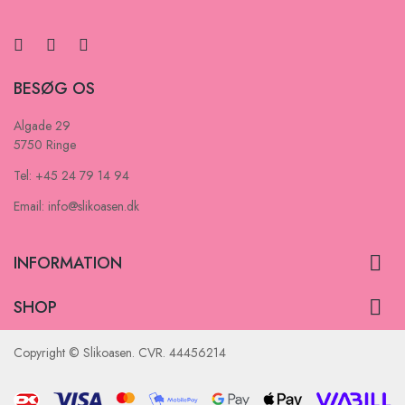
BESØG OS
Algade 29
5750 Ringe
Tel: +45 24 79 14 94
Email: info@slikoasen.dk

INFORMATION

SHOP
Copyright © Slikoasen. CVR. 44456214