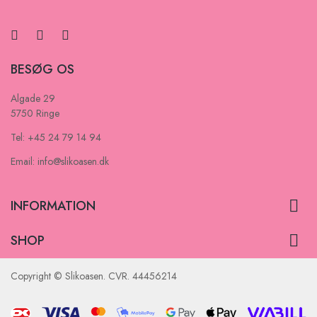
BESØG OS
Algade 29
5750 Ringe
Tel: +45 24 79 14 94
Email: info@slikoasen.dk

INFORMATION

SHOP
Copyright © Slikoasen. CVR. 44456214