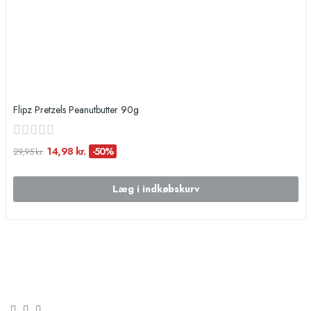
Flipz Pretzels Peanutbutter 90g
14,98 kr.
-50%
29,95 kr.
Læg i indkøbskurv