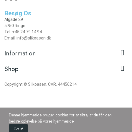
Besøg Os
Algade 29
5750 Ringe
Tel: +45 24 79 14 94
Email: info@slikoasen.dk

Information

Shop
Copyright © Slikoasen. CVR. 44456214
Denne hjemmeside bruger cookies for at sikre, at du får den
bedste oplevelse på vores hjemmeside
Got It!