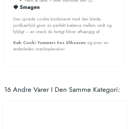
Nem at dele – eller beholde selv 😉
🍓 Smagen
Den sprøde cookie kombineret med den bløde
jordbærfyld giver en perfekt balance mellem sødt og
fyldigt – en snack du hurtigt bliver afhængig af.
Køb Cooki Yummers hos Slikoasen
og prøv en
anderledes snackoplevelse!
16 Andre Varer I Den Samme Kategori: