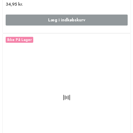
34,95 kr.
Læg i indkøbskurv
Ikke På Lager