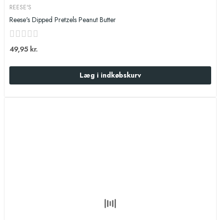
REESE'S
Reese's Dipped Pretzels Peanut Butter
49,95 kr.
Læg i indkøbskurv