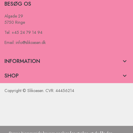
BESØG OS
Algade 29
5750 Ringe
Tel: +45 24 79 14 94
Email: info@slikoasen.dk
INFORMATION

SHOP

Copyright © Slikoasen. CVR. 44456214