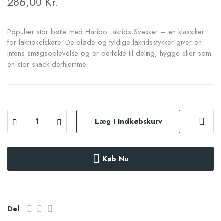
286,00 Kr.
Populær stor bøtte med Haribo Lakrids Svesker – en klassiker
for lakridselskere. De bløde og fyldige lakridsstykker giver en
intens smagsoplevelse og er perfekte til deling, hygge eller som
en stor snack derhjemme.
Læg I Indkøbskurv
Køb Nu
Del