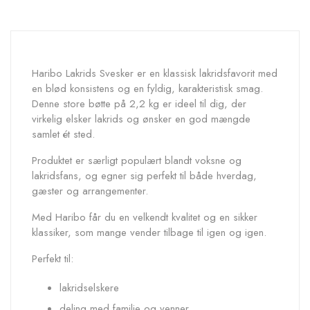
Haribo Lakrids Svesker er en klassisk lakridsfavorit med
en blød konsistens og en fyldig, karakteristisk smag.
Denne store bøtte på 2,2 kg er ideel til dig, der
virkelig elsker lakrids og ønsker en god mængde
samlet ét sted.
Produktet er særligt populært blandt voksne og
lakridsfans, og egner sig perfekt til både hverdag,
gæster og arrangementer.
Med Haribo får du en velkendt kvalitet og en sikker
klassiker, som mange vender tilbage til igen og igen.
Perfekt til:
lakridselskere
deling med familie og venner