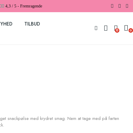
4,3 / 5 - Fremragende
YHED
TILBUD
0
0
 røget snackpølse med krydret smag. Nem at tage med på farten
ck.