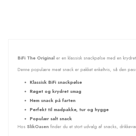
BiFi The Original
er en klassisk snackpølse med en krydret 
Denne populære meat snack er pakket enkeltvis, så den passer
Klassisk BiFi snackpølse
Røget og krydret smag
Nem snack på farten
Perfekt til madpakke, tur og hygge
Populær salt snack
Hos
SlikOasen
finder du et stort udvalg af snacks, drikkeva