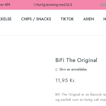
ver 499
Hurtig levering med GLS
KKELSE
CHIPS / SNACKS
TIKTOK
ASIEN
N
BiFi The Original
Skriv en anmeldelse
11,95 Kr.
BiFi The Original er en klassisk
og perfekt som en hurtig salt sna