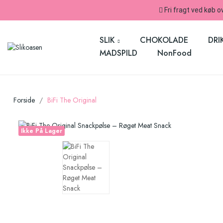
Fri fragt ved køb o
SLIK
CHOKOLADE
DRI
MADSPILD
NonFood
Forside
BiFi The Original
Ikke På Lager