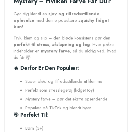
Mystery – Hvilken Farve Får Du?
Gør dig klar til en
sjov og tilfredsstillende
oplevelse
med denne populære
squishy fidget
bun
!
Tryk, klem og slip – den bløde konsistens gør den
perfekt til stress, afslapning og leg
. Hver pakke
indeholder en
mystery farve
, så du aldrig ved, hvad
du får 🤯
🔥 Derfor Er Den Populær:
Super blød og tilfredsstillende at klemme
Perfekt som stresslegetøj (fidget toy)
Mystery farve – gør det ekstra spændende
Populær på TikTok og blandt børn
🎯 Perfekt Til:
Børn (3+)