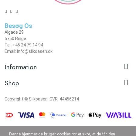
Besøg Os
Algade 29
5750 Ringe
Tel: +45 24 79 14 94
Email: info@slikoasen.dk

Information

Shop
Copyright © Slikoasen. CVR. 44456214
Denne hjemmeside bruger cookies for at sikre, at du får den