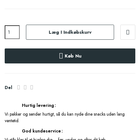
Læg I Indkøbskurv
Køb Nu
Del
Hurtig levering
Vi pakker og sender hurtigt, så du kan nyde dine snacks uden lang
ventetid.
God kundeservice
Vi står klar til at hjælpe dig – før, under og efter dit køb.