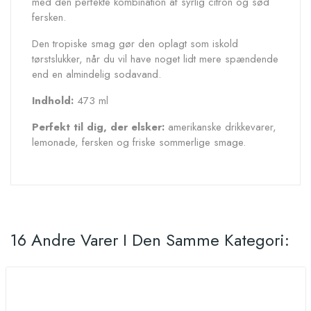
med den perfekte kombination af syrlig citron og sød
fersken.
Den tropiske smag gør den oplagt som iskold
tørstslukker, når du vil have noget lidt mere spændende
end en almindelig sodavand.
Indhold:
473 ml
Perfekt til dig, der elsker:
amerikanske drikkevarer,
lemonade, fersken og friske sommerlige smage.
16 Andre Varer I Den Samme Kategori: