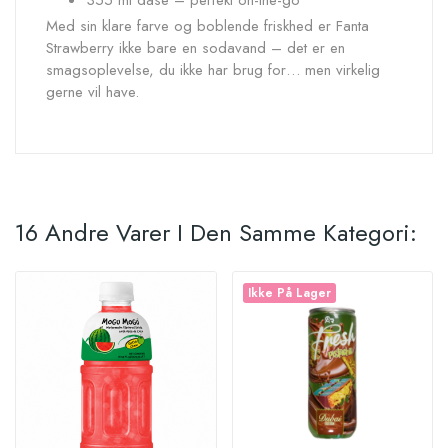
355 ml dåse – perfekt on-the-go
Med sin klare farve og boblende friskhed er Fanta
Strawberry ikke bare en sodavand – det er en
smagsoplevelse, du ikke har brug for… men virkelig
gerne vil have.
16 Andre Varer I Den Samme Kategori:
Ikke På Lager