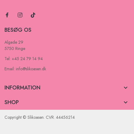
BESØG OS
Algade 29
5750 Ringe
Tel: +45 24 79 14 94
Email: info@slikoasen.dk
INFORMATION

SHOP

Copyright © Slikoasen. CVR. 44456214