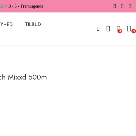
4,3 / 5 - Fremragende
YHED
TILBUD
0
0
ch Mixxd 500ml