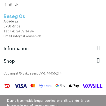
Besøg Os
Algade 29
5750 Ringe
Tel: +45 24 79 14 94
Email: info@slikoasen.dk

Information

Shop
Copyright © Slikoasen. CVR. 44456214
Denne hjemmeside bruger cookies for at sikre, at du får den
bedste oplevelse på vores hjemmeside