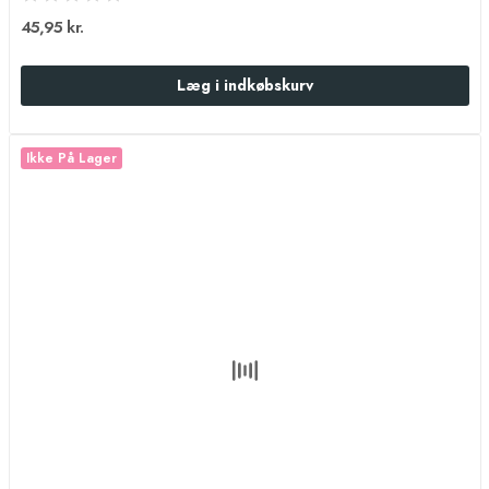
45,95 kr.
Læg i indkøbskurv
Ikke På Lager