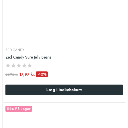
ZED CANDY
Zed Candy Sure Jelly Beans
17,97 kr.
-40%
29,95 kr.
Læg i indkøbskurv
Ikke På Lager