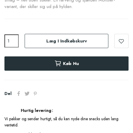
smag – helt uden sukker. En farverig og sjælden Monster-
variant, der skiller sig ud på hylden.
Læg I Indkøbskurv
Køb Nu
Del
Hurtig levering
Vi pakker og sender hurtigt, så du kan nyde dine snacks uden lang
ventetid.