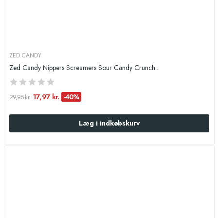
ZED CANDY
Zed Candy Nippers Screamers Sour Candy Crunch...
17,97 kr.
-40%
29,95 kr.
Læg i indkøbskurv