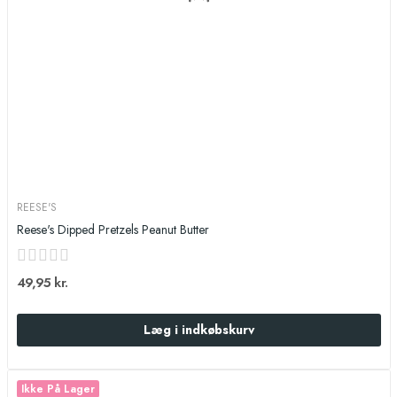
REESE'S
Reese's Dipped Pretzels Peanut Butter
49,95 kr.
Læg i indkøbskurv
Ikke På Lager