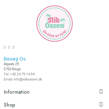
Besøg Os
Algade 29
5750 Ringe
Tel: +45 24 79 14 94
Email: info@slikoasen.dk

Information

Shop