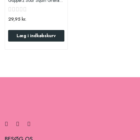
Gupperz Sour Squirt Grenades 72g
29,95 kr.
Læg i indkøbskurv
BESØG OS